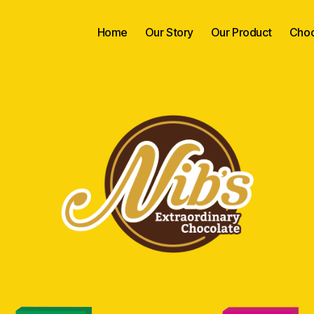
Home
Our Story
Our Product
Choc