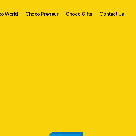
o World
Choco Preneur
Choco Gifts
Contact Us