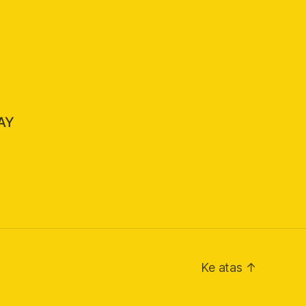
AY
Ke atas
↑