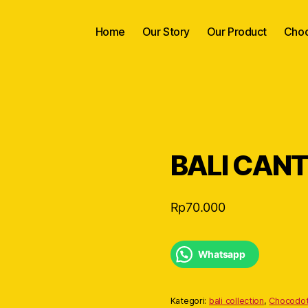
Home
Our Story
Our Product
Choc
BALI CANT
Rp
70.000
Whatsapp
Kategori:
bali collection
,
Chocodo