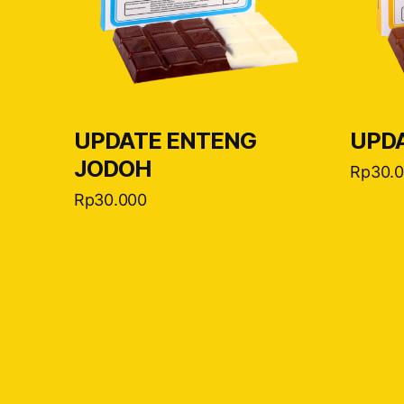
UPDATE ENTENG
UPDA
JODOH
Rp
30.
Rp
30.000