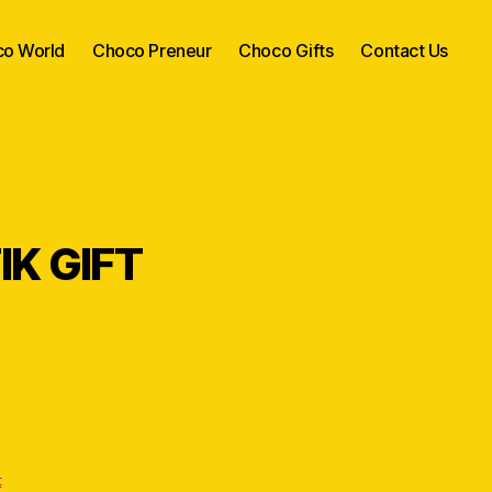
o World
Choco Preneur
Choco Gifts
Contact Us
IK GIFT
t