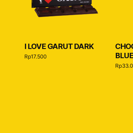
I LOVE GARUT DARK
CHO
BLU
Rp
17.500
Rp
33.