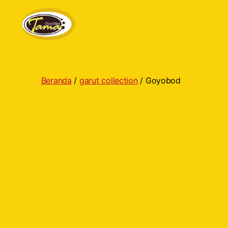
Tama
Cokelat
Beranda
/
garut collection
/ Goyobod