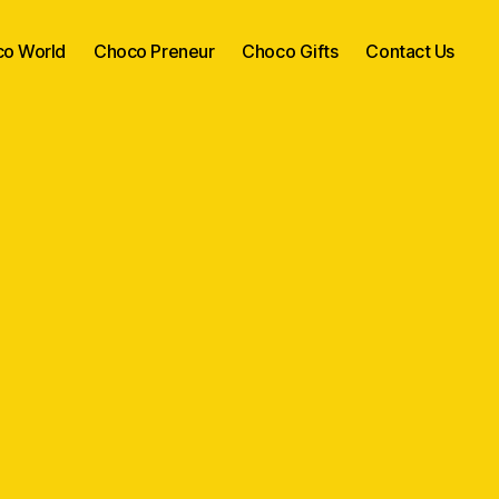
o World
Choco Preneur
Choco Gifts
Contact Us