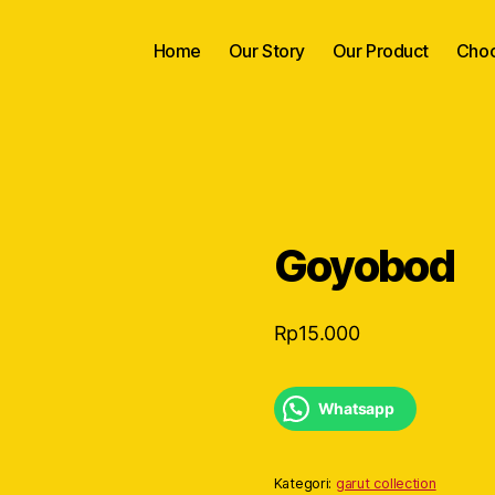
Home
Our Story
Our Product
Choc
Goyobod
Rp
15.000
Whatsapp
Kategori:
garut collection