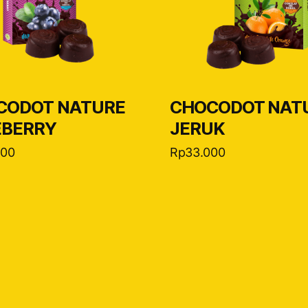
CODOT NATURE
CHOCODOT NAT
EBERRY
JERUK
000
Rp
33.000