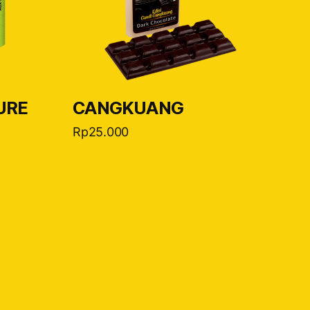
URE
CANGKUANG
Rp
25.000