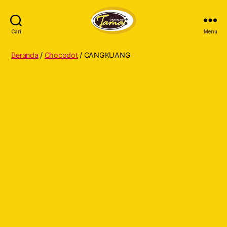
Cari
Menu
Tama
Cokelat
Beranda
/
Chocodot
/ CANGKUANG