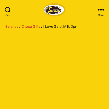
Cari
Menu
Tama
Cokelat
Beranda
/
Choco Gifts
/ I Love Garut Milk Dpn