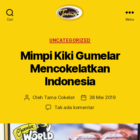
Cari
Menu
Tama
Cokelat
Kategori
UNCATEGORIZED
Mimpi Kiki Gumelar
Mencokelatkan
Indonesia
Oleh
Tama Cokelat
28 Mei 2019
Penulis
Tanggal
artikel
artikel
pada
Tak ada komentar
Mimpi
Kiki
Gumelar
Mencokelatkan