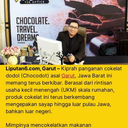
Indonesia
Liputan6.com, Garut –
Kiprah panganan cokelat
dodol (Chocodot) asal
Garut
, Jawa Barat ini
memang terus berkibar. Berasal dari rintisan
usaha kecil menengah (UKM) skala rumahan,
produk cokelat ini terus berkembang
mengepakan sayap hingga luar pulau Jawa,
bahkan luar negeri.
Mimpinya mencokelatkan makanan