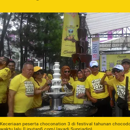
Keceriaan peserta choconation 3 di festival tahunan chocod
waktu lalu (Liputan6.com/Jayadi Supriadin)